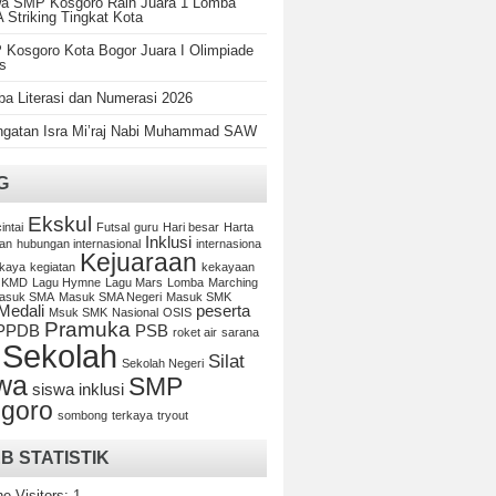
a SMP Kosgoro Raih Juara 1 Lomba
Striking Tingkat Kota
Kosgoro Kota Bogor Juara I Olimpiade
s
a Literasi dan Numerasi 2026
ngatan Isra Mi’raj Nabi Muhammad SAW
G
Ekskul
cintai
Futsal
guru
Hari besar
Harta
Inklusi
an
hubungan internasional
internasiona
Kejuaraan
kaya
kegiatan
kekayaan
KMD
Lagu Hymne
Lagu Mars
Lomba
Marching
asuk SMA
Masuk SMA Negeri
Masuk SMK
Medali
peserta
Msuk SMK
Nasional
OSIS
Pramuka
PPDB
PSB
roket air
sarana
Sekolah
Silat
Sekolah Negeri
wa
SMP
siswa inklusi
goro
sombong
terkaya
tryout
B STATISTIK
ne Visitors:
1