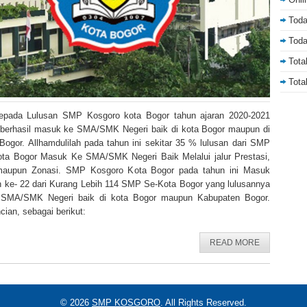
Toda
Toda
Tota
Tota
epada Lulusan SMP Kosgoro kota Bogor tahun ajaran 2020-2021
 berhasil masuk ke SMA/SMK Negeri baik di kota Bogor maupun di
Bogor. Allhamdulilah pada tahun ini sekitar 35 % lulusan dari SMP
ta Bogor Masuk Ke SMA/SMK Negeri Baik Melalui jalur Prestasi,
 maupun Zonasi. SMP Kosgoro Kota Bogor pada tahun ini Masuk
n ke- 22 dari Kurang Lebih 114 SMP Se-Kota Bogor yang lulusannya
SMA/SMK Negeri baik di kota Bogor maupun Kabupaten Bogor.
ian, sebagai berikut:
READ MORE
© 2026
SMP KOSGORO
. All Rights Reserved.