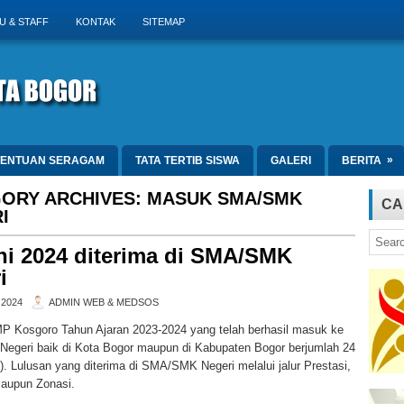
U & STAFF
KONTAK
SITEMAP
»
TENTUAN SERAGAM
TATA TERTIB SISWA
GALERI
BERITA
ORY ARCHIVES:
MASUK SMA/SMK
CA
I
i 2024 diterima di SMA/SMK
i
 2024
ADMIN WEB & MEDSOS
P Kosgoro Tahun Ajaran 2023-2024 yang telah berhasil masuk ke
geri baik di Kota Bogor maupun di Kabupaten Bogor berjumlah 24
. Lulusan yang diterima di SMA/SMK Negeri melalui jalur Prestasi,
maupun Zonasi.