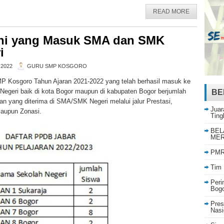
READ MORE
ni yang Masuk SMA dan SMK
i
 2022
GURU SMP KOSGORO
P Kosgoro Tahun Ajaran 2021-2022 yang telah berhasil masuk ke
geri baik di kota Bogor maupun di kabupaten Bogor berjumlah
BE
an yang diterima di SMA/SMK Negeri melalui jalur Prestasi,
Juar
maupun Zonasi.
Ting
BEL
MER
PMR 
Tim 
Peri
Bog
Pres
Nasi