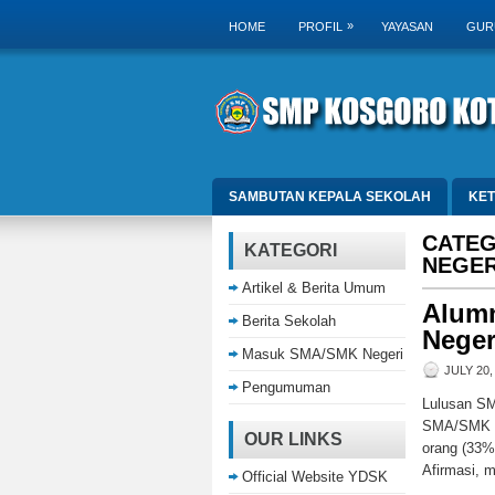
»
HOME
PROFIL
YAYASAN
GUR
SAMBUTAN KEPALA SEKOLAH
KE
CATEG
KATEGORI
NEGER
Artikel & Berita Umum
Alumn
Berita Sekolah
Neger
Masuk SMA/SMK Negeri
JULY 20,
Pengumuman
Lulusan SM
SMA/SMK Ne
OUR LINKS
orang (33%)
Afirmasi, 
Official Website YDSK