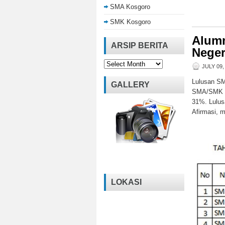
SMA Kosgoro
SMK Kosgoro
Alum
ARSIP BERITA
Neger
Arsip
JULY 09,
Berita
Lulusan SM
GALLERY
SMA/SMK Ne
31%. Lulus
Afirmasi, 
LOKASI