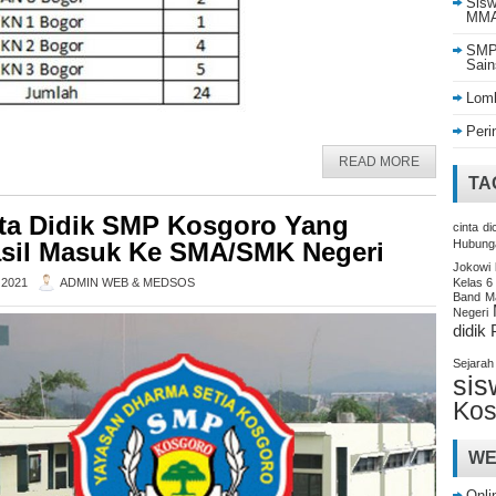
Sisw
MMA 
SMP 
Sain
Lomb
Peri
READ MORE
TA
ta Didik SMP Kosgoro Yang
cinta
di
sil Masuk Ke SMA/SMK Negeri
Hubung
Jokowi
 2021
ADMIN WEB & MEDSOS
Kelas 6
Band
M
Negeri
didik
Sejarah
sis
Kos
WE
Onli