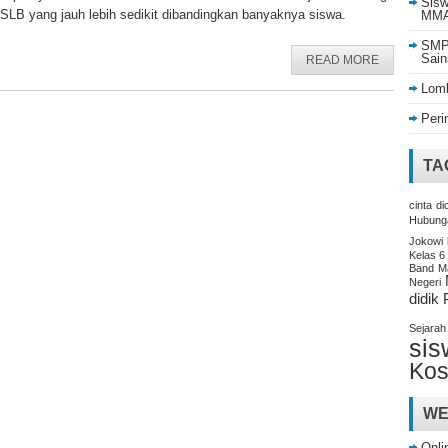
Sisw
 SLB yang jauh lebih sedikit dibandingkan banyaknya siswa.
MMA 
SMP 
Sain
READ MORE
Lomb
Peri
TA
cinta
di
Hubung
Jokowi
Kelas 6
Band
M
Negeri
didik
Sejarah
sis
Kos
WE
Onli