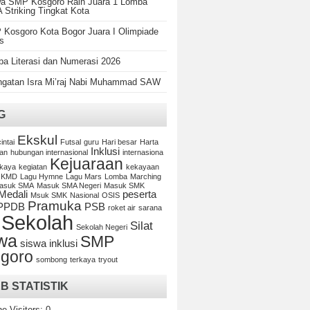
a SMP Kosgoro Raih Juara 1 Lomba
Striking Tingkat Kota
Kosgoro Kota Bogor Juara I Olimpiade
s
a Literasi dan Numerasi 2026
ngatan Isra Mi’raj Nabi Muhammad SAW
G
Ekskul
cintai
Futsal
guru
Hari besar
Harta
Inklusi
an
hubungan internasional
internasiona
Kejuaraan
kaya
kegiatan
kekayaan
KMD
Lagu Hymne
Lagu Mars
Lomba
Marching
asuk SMA
Masuk SMA Negeri
Masuk SMK
Medali
peserta
Msuk SMK
Nasional
OSIS
Pramuka
PPDB
PSB
roket air
sarana
Sekolah
Silat
Sekolah Negeri
wa
SMP
siswa inklusi
goro
sombong
terkaya
tryout
B STATISTIK
ne Visitors:
0