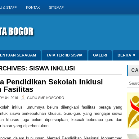
U & STAFF
KONTAK
SITEMAP
»
TENTUAN SERAGAM
TATA TERTIB SISWA
GALERI
BERITA
RCHIVES:
SISWA INKLUSI
CA
a Pendidikan Sekolah Inklusi
 Fasilitas
Y 04, 2016
GURU SMP KOSGORO
kolah inklusi umumnya belum dilengkapi fasilitas peraga yang
tuk siswa berkebutuhan khusus. Guru-guru yang mengajar siswa
an khusus juga belum dipersiapkan, kecuali beberapa guru dari
r biasa yang diperbantukan.
rungkap dalam kunjungan Menteri Pendidikan Nasional Mohammad