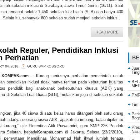
umlah sekolah inklusi di Surabaya, Jawa Timur, Senin (16/11). Saat
nesia terdapat sekitar 1.450 sekolah luar biasa (SLB) dan hanya 400
. Selain itu, sebanyak 800 sekolah sudah menjadi sekolah inklusi.
READ MORE
kolah Reguler, Pendidikan Inklusi
n Perhatian
BE
Y 04, 2016
GURU SMP KOSGORO
Juar
Ting
, KOMPAS.com
– Kurang seriusnya perhatian pemerintah untuk
BEL
an pendidikan inklusi tidak hanya terlihat pada kebutuhan kualitas
MER
itas pendidik bagi anak-anak berkebutuhan khusus (ABK) yang
lmu di Sekolah Luar Biasa (SLB), melainkan juga di sekolah-sekolah
PMR 
Tim 
ngkan, jika 40 siswa di satu kelas harus ditangani oleh satu orang
Peri
Bog
bah adanya seorang siswa ABK, apakah itu imbang, kalau dipikir itu
at kurang,” ujar Florentina Atik Purwatmini, guru SMP 226 Pondok
Pres
Nasi
rta Selatan, kepada
Kompas.com
di Jakarta, Selasa (23/2/2010),
i pernyataan Mendiknas Mohammad Nuh ihwal jumlah tenaga