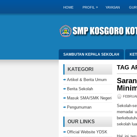
»
HOME
PROFIL
YAYASAN
GUR
SAMBUTAN KEPALA SEKOLAH
KE
TAG A
KATEGORI
Saran
Artikel & Berita Umum
Minim
Berita Sekolah
FEBRUAR
Masuk SMA/SMK Negeri
Sekolah-se
Pengumuman
memadai un
berkebutuh
OUR LINKS
sekolah lua
Official Website YDSK
Hal ini te