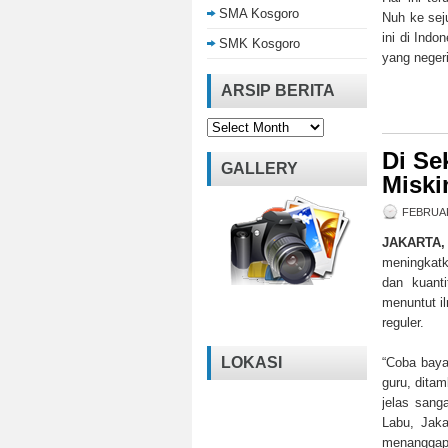
SMA Kosgoro
Nuh ke sej
ini di Indo
SMK Kosgoro
yang negeri
ARSIP BERITA
Arsip
Berita
Di Se
GALLERY
Miski
FEBRUAR
JAKARTA
meningkatk
dan kuant
menuntut i
reguler.
LOKASI
“Coba baya
guru, ditam
jelas sang
Labu, Jaka
menanggap