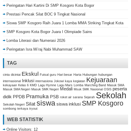
Peringatan Hari Kartini Di SMP Kosgoro Kota Bogor
Prestasi Pencak Silat BOC 9 Tingkat Nasional
Siswa SMP Kosgoro Raih Juara 1 Lomba MMA Striking Tingkat Kota
SMP Kosgoro Kota Bogor Juara I Olimpiade Sains
Lomba Literasi dan Numerasi 2026
Peringatan Isra Mi’raj Nabi Muhammad SAW
TAG
Ekskul
cinta
dicintai
Futsal
guru
Hari besar
Harta
Hubungan
hubungan
Kejuaraan
Inklusi
internasional
internasiona
Jokowi
kaya
kegiatan
kekayaan
Kelas 6
KMD
Lagu Hymne
Lagu Mars
Lomba
Marching Band
Masuk SMA
Medali
peserta
Masuk SMA Negeri
Masuk SMK Negeri
Msuk SMK
Nasional
OSIS
Sekolah
Pramuka
didik
PPDB
PSB
roket air
sarana
Sejarah
siswa
SMP Kosgoro
Silat
siswa inklusi
Sekolah Negeri
sombong
terkaya
tryout
WEB STATISTIK
Online Visitors:
12