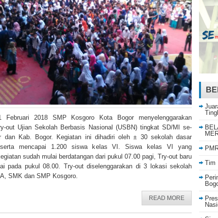
BE
Juar
Ting
1 Februari 2018 SMP Kosgoro Kota Bogor menyelenggarakan
BEL
ry-out Ujian Sekolah Berbasis Nasional (USBN) tingkat SD/MI se-
MER
 dan Kab. Bogor. Kegiatan ini dihadiri oleh ± 30 sekolah dasar
serta mencapai 1.200 siswa kelas VI. Siswa kelas VI yang
PMR 
egiatan sudah mulai berdatangan dari pukul 07.00 pagi, Try-out baru
Tim 
ai pada pukul 08.00. Try-out diselenggarakan di 3 lokasi sekolah
SMA, SMK dan SMP Kosgoro.
Peri
Bog
Pres
READ MORE
Nasi