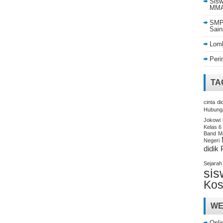
Sisw
MMA 
SMP 
Sain
Lomb
Peri
TA
cinta
di
Hubung
Jokowi
Kelas 6
Band
M
Negeri
didik
Sejarah
sis
Kos
WE
Onli