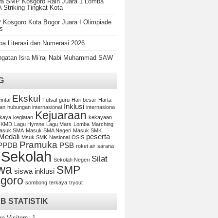
a SMP Kosgoro Raih Juara 1 Lomba
Striking Tingkat Kota
Kosgoro Kota Bogor Juara I Olimpiade
s
a Literasi dan Numerasi 2026
ngatan Isra Mi’raj Nabi Muhammad SAW
G
Ekskul
cintai
Futsal
guru
Hari besar
Harta
Inklusi
an
hubungan internasional
internasiona
Kejuaraan
kaya
kegiatan
kekayaan
KMD
Lagu Hymne
Lagu Mars
Lomba
Marching
asuk SMA
Masuk SMA Negeri
Masuk SMK
Medali
peserta
Msuk SMK
Nasional
OSIS
Pramuka
PPDB
PSB
roket air
sarana
Sekolah
Silat
Sekolah Negeri
wa
SMP
siswa inklusi
goro
sombong
terkaya
tryout
B STATISTIK
ne Visitors:
1