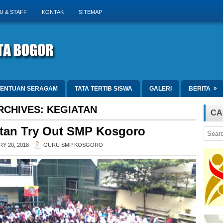
U & STAFF
KONTAK
SITEMAP
»
TENTUAN SERAGAM
TATA TERTIB SISWA
GALERI
BERITA
RCHIVES:
KEGIATAN
CA
tan Try Out SMP Kosgoro
Y 20, 2018
GURU SMP KOSGORO