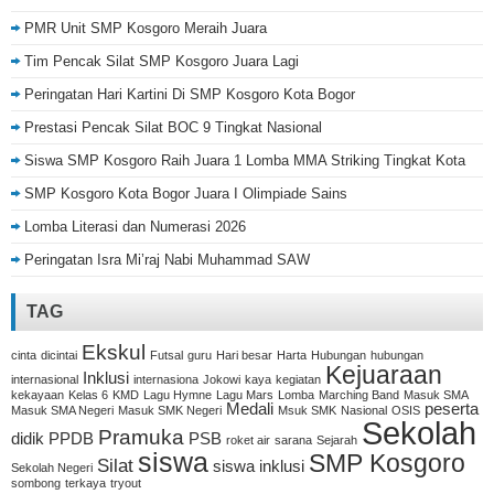
PMR Unit SMP Kosgoro Meraih Juara
Tim Pencak Silat SMP Kosgoro Juara Lagi
Peringatan Hari Kartini Di SMP Kosgoro Kota Bogor
Prestasi Pencak Silat BOC 9 Tingkat Nasional
Siswa SMP Kosgoro Raih Juara 1 Lomba MMA Striking Tingkat Kota
SMP Kosgoro Kota Bogor Juara I Olimpiade Sains
Lomba Literasi dan Numerasi 2026
Peringatan Isra Mi’raj Nabi Muhammad SAW
TAG
Ekskul
cinta
dicintai
Futsal
guru
Hari besar
Harta
Hubungan
hubungan
Kejuaraan
Inklusi
internasional
internasiona
Jokowi
kaya
kegiatan
kekayaan
Kelas 6
KMD
Lagu Hymne
Lagu Mars
Lomba
Marching Band
Masuk SMA
Medali
peserta
Masuk SMA Negeri
Masuk SMK Negeri
Msuk SMK
Nasional
OSIS
Sekolah
Pramuka
didik
PPDB
PSB
roket air
sarana
Sejarah
siswa
SMP Kosgoro
Silat
siswa inklusi
Sekolah Negeri
sombong
terkaya
tryout