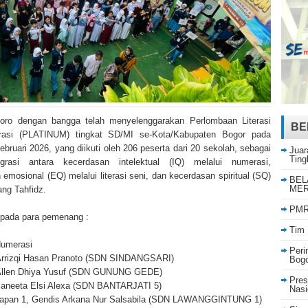
ro dengan bangga telah menyelenggarakan Perlombaan Literasi
BE
asi (PLATINUM) tingkat SD/MI se-Kota/Kabupaten Bogor pada
ebruari 2026, yang diikuti oleh 206 peserta dari 20 sekolah, sebagai
Juar
Ting
egrasi antara kecerdasan intelektual (IQ) melalui numerasi,
emosional (EQ) melalui literasi seni, dan kecerdasan spiritual (SQ)
BEL
MER
ang Tahfidz.
PMR 
pada para pemenang :
Tim 
Numerasi
Peri
 Arrizqi Hasan Pranoto (SDN SINDANGSARI)
Bog
, Allen Dhiya Yusuf (SDN GUNUNG GEDE)
Pres
, Janeeta Elsi Alexa (SDN BANTARJATI 5)
Nasi
arapan 1, Gendis Arkana Nur Salsabila (SDN LAWANGGINTUNG 1)