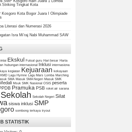
a SMP Kosgoro Raih Juara 1 Lomba
Striking Tingkat Kota
Kosgoro Kota Bogor Juara I Olimpiade
s
a Literasi dan Numerasi 2026
ngatan Isra Mi’raj Nabi Muhammad SAW
G
Ekskul
cintai
Futsal
guru
Hari besar
Harta
Inklusi
an
hubungan internasional
internasiona
Kejuaraan
kaya
kegiatan
kekayaan
KMD
Lagu Hymne
Lagu Mars
Lomba
Marching
asuk SMA
Masuk SMA Negeri
Masuk SMK
Medali
peserta
Msuk SMK
Nasional
OSIS
Pramuka
PPDB
PSB
roket air
sarana
Sekolah
Silat
Sekolah Negeri
wa
SMP
siswa inklusi
goro
sombong
terkaya
tryout
B STATISTIK
ne Visitors:
0