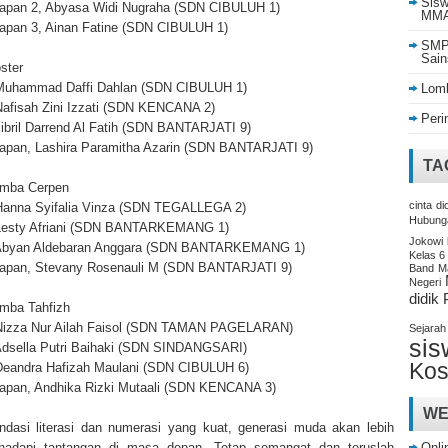
Sisw
arapan 2, Abyasa Widi Nugraha (SDN CIBULUH 1)
MMA 
arapan 3, Ainan Fatine (SDN CIBULUH 1)
SMP 
Sain
ster
 Muhammad Daffi Dahlan (SDN CIBULUH 1)
Lomb
 Nafisah Zini Izzati (SDN KENCANA 2)
Peri
 Jibril Darrend Al Fatih (SDN BANTARJATI 9)
arapan, Lashira Paramitha Azarin (SDN BANTARJATI 9)
TA
omba Cerpen
cinta
di
 Hanna Syifalia Vinza (SDN TEGALLEGA 2)
Hubung
, Lesty Afriani (SDN BANTARKEMANG 1)
Jokowi
3, Abyan Aldebaran Anggara (SDN BANTARKEMANG 1)
Kelas 6
arapan, Stevany Rosenauli M (SDN BANTARJATI 9)
Band
M
Negeri
didik
omba Tahfizh
 Nizza Nur Ailah Faisol (SDN TAMAN PAGELARAN)
Sejarah
sis
, Adsella Putri Baihaki (SDN SINDANGSARI)
Kos
, Deandra Hafizah Maulani (SDN CIBULUH 6)
arapan, Andhika Rizki Mutaali (SDN KENCANA 3)
WE
dasi literasi dan numerasi yang kuat, generasi muda akan lebih
Onli
hadapi tantangan di masa depan. Tetap semangat dan teruslah