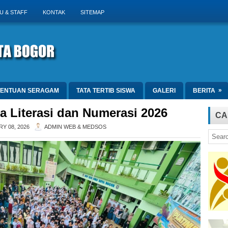
U & STAFF
KONTAK
SITEMAP
»
TENTUAN SERAGAM
TATA TERTIB SISWA
GALERI
BERITA
 Literasi dan Numerasi 2026
CA
Y 08, 2026
ADMIN WEB & MEDSOS