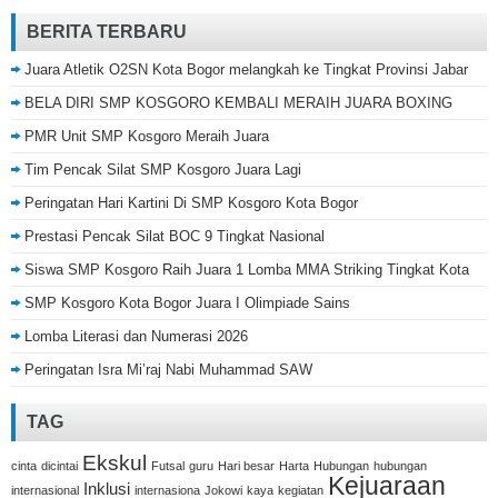
BERITA TERBARU
Juara Atletik O2SN Kota Bogor melangkah ke Tingkat Provinsi Jabar
BELA DIRI SMP KOSGORO KEMBALI MERAIH JUARA BOXING
PMR Unit SMP Kosgoro Meraih Juara
Tim Pencak Silat SMP Kosgoro Juara Lagi
Peringatan Hari Kartini Di SMP Kosgoro Kota Bogor
Prestasi Pencak Silat BOC 9 Tingkat Nasional
Siswa SMP Kosgoro Raih Juara 1 Lomba MMA Striking Tingkat Kota
SMP Kosgoro Kota Bogor Juara I Olimpiade Sains
Lomba Literasi dan Numerasi 2026
Peringatan Isra Mi’raj Nabi Muhammad SAW
TAG
Ekskul
cinta
dicintai
Futsal
guru
Hari besar
Harta
Hubungan
hubungan
Kejuaraan
Inklusi
internasional
internasiona
Jokowi
kaya
kegiatan