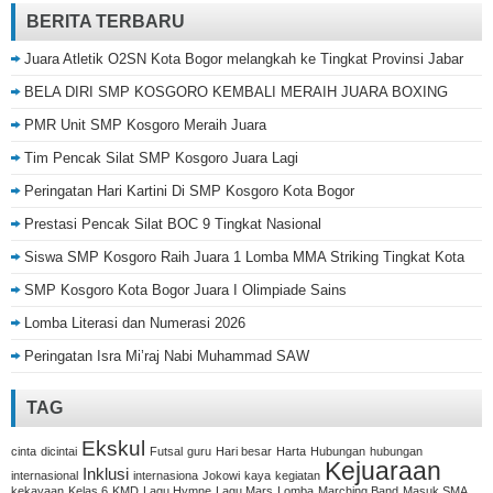
BERITA TERBARU
Juara Atletik O2SN Kota Bogor melangkah ke Tingkat Provinsi Jabar
BELA DIRI SMP KOSGORO KEMBALI MERAIH JUARA BOXING
PMR Unit SMP Kosgoro Meraih Juara
Tim Pencak Silat SMP Kosgoro Juara Lagi
Peringatan Hari Kartini Di SMP Kosgoro Kota Bogor
Prestasi Pencak Silat BOC 9 Tingkat Nasional
Siswa SMP Kosgoro Raih Juara 1 Lomba MMA Striking Tingkat Kota
SMP Kosgoro Kota Bogor Juara I Olimpiade Sains
Lomba Literasi dan Numerasi 2026
Peringatan Isra Mi’raj Nabi Muhammad SAW
TAG
Ekskul
cinta
dicintai
Futsal
guru
Hari besar
Harta
Hubungan
hubungan
Kejuaraan
Inklusi
internasional
internasiona
Jokowi
kaya
kegiatan
kekayaan
Kelas 6
KMD
Lagu Hymne
Lagu Mars
Lomba
Marching Band
Masuk SMA