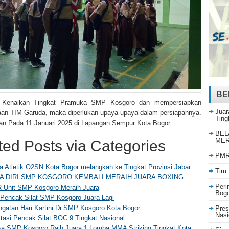
BE
 Kenaikan Tingkat Pramuka SMP Kosgoro dan mempersiapkan
Juar
taan TIM Garuda, maka diperlukan upaya-upaya dalam persiapannya.
Ting
an Pada 11 Januari 2025 di Lapangan Sempur Kota Bogor.
BEL
MER
ted Posts via Categories
PMR 
a Atletik O2SN Kota Bogor melangkah ke Tingkat Provinsi Jabar
Tim 
A DIRI SMP KOSGORO KEMBALI MERAIH JUARA BOXING
Peri
 Unit SMP Kosgoro Meraih Juara
Bog
Pencak Silat SMP Kosgoro Juara Lagi
ngatan Hari Kartini Di SMP Kosgoro Kota Bogor
Pres
Nasi
tasi Pencak Silat BOC 9 Tingkat Nasional
a SMP Kosgoro Raih Juara 1 Lomba MMA Striking Tingkat Kota