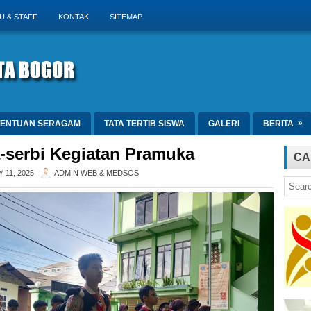
U & STAFF
KONTAK
SITEMAP
»
TENTUAN SERAGAM
TATA TERTIB SISWA
GALERI
BERITA
-serbi Kegiatan Pramuka
CA
 11, 2025
ADMIN WEB & MEDSOS