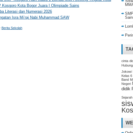
Sisw
MMA 
Kosgoro Kota Bogor Juara I Olimpiade Sains
a Literasi dan Numerasi 2026
SMP 
ngatan Isra Mi’raj Nabi Muhammad SAW
Sain
Lomb
:
Berita Sekolah
Peri
TA
cinta
di
Hubung
Jokowi
Kelas 6
Band
M
Negeri
didik
Sejarah
sis
Kos
WE
Onli