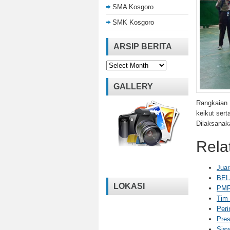
SMA Kosgoro
SMK Kosgoro
ARSIP BERITA
Arsip
Berita
GALLERY
Rangkaian
keikut ser
Dilaksanak
Rela
Juar
BEL
LOKASI
PMR
Tim 
Peri
Pres
Sisw