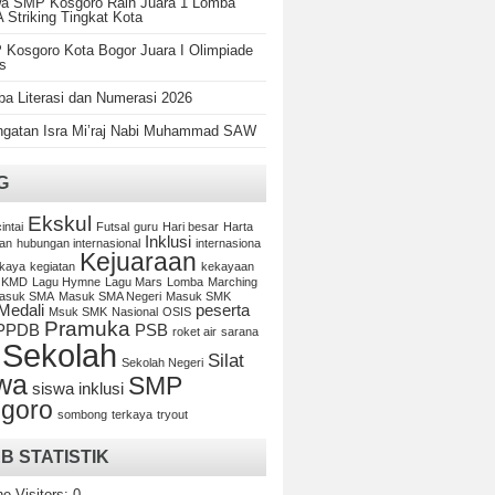
a SMP Kosgoro Raih Juara 1 Lomba
Striking Tingkat Kota
Kosgoro Kota Bogor Juara I Olimpiade
s
a Literasi dan Numerasi 2026
ngatan Isra Mi’raj Nabi Muhammad SAW
G
Ekskul
cintai
Futsal
guru
Hari besar
Harta
Inklusi
an
hubungan internasional
internasiona
Kejuaraan
kaya
kegiatan
kekayaan
KMD
Lagu Hymne
Lagu Mars
Lomba
Marching
asuk SMA
Masuk SMA Negeri
Masuk SMK
Medali
peserta
Msuk SMK
Nasional
OSIS
Pramuka
PPDB
PSB
roket air
sarana
Sekolah
Silat
Sekolah Negeri
wa
SMP
siswa inklusi
goro
sombong
terkaya
tryout
B STATISTIK
ne Visitors:
0