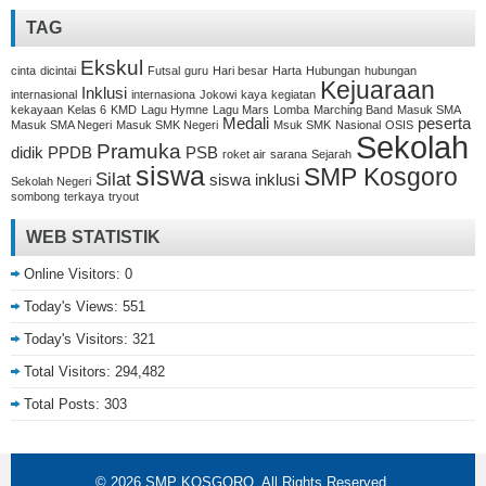
TAG
Ekskul
cinta
dicintai
Futsal
guru
Hari besar
Harta
Hubungan
hubungan
Kejuaraan
Inklusi
internasional
internasiona
Jokowi
kaya
kegiatan
kekayaan
Kelas 6
KMD
Lagu Hymne
Lagu Mars
Lomba
Marching Band
Masuk SMA
Medali
peserta
Masuk SMA Negeri
Masuk SMK Negeri
Msuk SMK
Nasional
OSIS
Sekolah
Pramuka
didik
PPDB
PSB
roket air
sarana
Sejarah
siswa
SMP Kosgoro
Silat
siswa inklusi
Sekolah Negeri
sombong
terkaya
tryout
WEB STATISTIK
Online Visitors:
0
Today's Views:
551
Today's Visitors:
321
Total Visitors:
294,482
Total Posts:
303
© 2026
SMP KOSGORO
. All Rights Reserved.